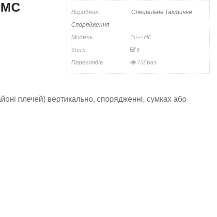
о МС
Виробник:
Спеціальне Тактичне
Спорядження
Модель:
CH-4 MC
Stock
8
Переглядів
733 раз
йоні плечей) вертикально, спорядженні, сумках або